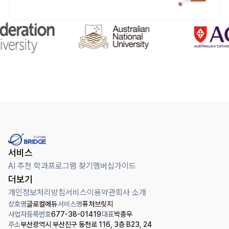
서비스
AI 추천 학과
프로그램 찾기
멤버십
가이드
더보기
개인정보처리방침
서비스이용약관
회사 소개
상호명
글로컬에듀
서비스명
퓨처브릿지
사업자등록번호
677-38-01419
대표
박종우
주소
부산광역시 부산진구 동천로 116, 3층 B23, 24