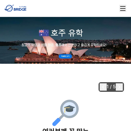
1
/
5